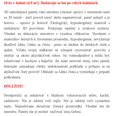
10 ks v balení (4,9 m²). Dodávajú sa len po celých baleniach.
3D samolepiace panely vám umožnia vykonať opravy v miestnosti sami
za 30 minút - stačí povrch umyť alebo napenetrovať, panel nalepiť a je
hotovo - oprava je hotová! Ekologický, hypoalergénny materiál s
unikátnym 3D povrchom. Poskytuje tepelnú a zvukovú izoláciu.
Vhodné na dekoráciu interiérov s vysokou vlhkosťou. Vyrobené z
materiálov šetrných k životnému prostrediu, hypoalergénne, nevyžarujú
škodlivé látky, ľahko sa čistia - preto sú ideálne do detských izieb a
spální. Vďaka svojej mäkkosti sú schopné vyrovnávať povrchy a
ohýbať sa okolo akýchkoľvek rohov. Sú vodoodpudivé a môžu byť
inštalované v kuchyni a kúpeľni. Ak máte nerovné steny, tieto panely
dokonale zamaskujú všetky nedokonalosti podkladu a prilepia sa na
akýkoľvek čistý povrch! Obklady sa ľahko čistia a vymieňajú v prípade
poškodenia.
DÔLEŽITÉ!
Neodporúča sa inštalovať v blízkosti vykurovacích telies, kachlí,
radiátorov. Nie je odolný voči teplu. Nie je odolný voči vysokému
teplu. Nepoužívajte abrazívne čistiace prostriedky. Vhodné len do
interiéru. Panely nie je možné maľovať inou farbou.