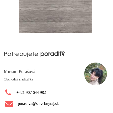
Potrebujete
poradiť?
Miriam Purašová
Obchodná riaditeľka
+421 907 644 982
purasova@stavebnyraj.sk