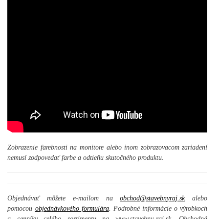
Zobrazenie farebnosti na monitore alebo inom zobrazovacom zariadení
nemusí zodpovedať farbe a odtieňu skutočného produktu.
Objednávať môžete e-mailom na
obchod@stavebnyraj.sk
alebo
pomocou
objednávkového formulára
. Podrobné informácie o výrobkoch
a cenníky celého sortimentu na www.stavebny-raj.sk. Obchodná