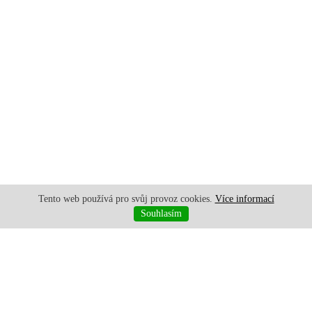
Tento web používá pro svůj provoz cookies.
Více informací
Souhlasím
+421 907 644 982
|
+421 907 021 322