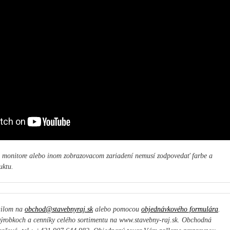
a monitore alebo inom zobrazovacom zariadení nemusí zodpovedať farbe a
uktu.
ailom na
obchod@stavebnyraj.sk
alebo pomocou
objednávkového formulára
.
ýrobkoch a cenníky celého sortimentu na www.stavebny-raj.sk. Obchodná