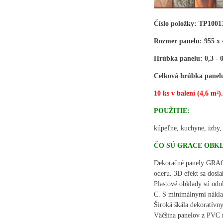
Číslo položky: TP1001
Rozmer panelu: 955 x 
Hrúbka panelu: 0,3 -
Celková hrúbka panelu 
10 ks v balení (4,6 m²)
POUŽITIE:
kúpeľne, kuchyne, izby, 
ČO SÚ GRACE OBK
Dekoračné panely GRAC
oderu. 3D efekt sa dosi
Plastové obklady sú odo
C. S minimálnymi nákla
Široká škála dekoratívn
Väčšina panelov z PVC m