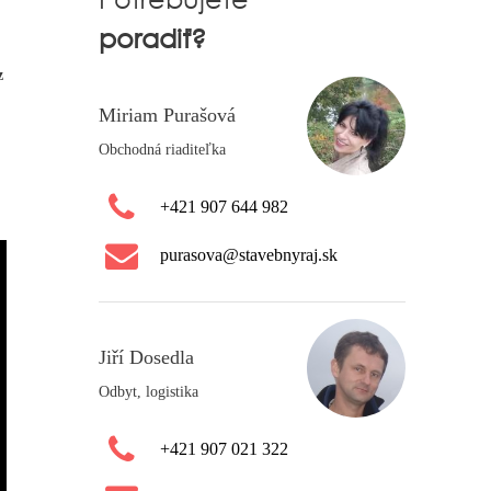
poradiť?
z
Miriam Purašová
Obchodná riaditeľka
+421 907 644 982
purasova@stavebnyraj.sk
Jiří Dosedla
Odbyt, logistika
+421 907 021 322