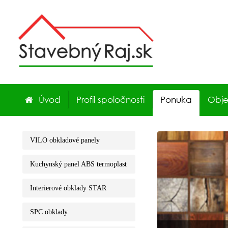
Úvod
Profil spoločnosti
Ponuka
Obj
VILO obkladové panely
Kuchynský panel ABS termoplast
Interierové obklady STAR
SPC obklady