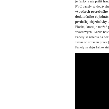
je ľahký a nie príliš hr
PVC panely sa dodávajú
výpočtoch potrebného 
dodatočného objednáva
predošlej objednávky.
J
Plocha, ktorú je možné 
štvorcových. Každé bale
Panely sa nalepia na be
závisí od rozsahu práce
Panely sa dajú ľahko str