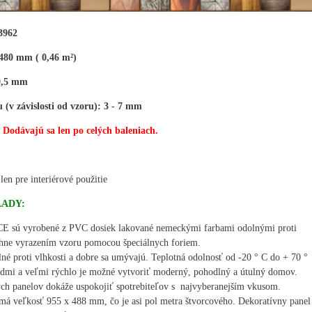
3962
480 mm ( 0,46 m²)
 0,5 mm
(v závislosti od vzoru): 3 - 7 mm
. Dodávajú sa len po celých baleniach.
len pre interiérové použitie
LADY:
E sú vyrobené z PVC dosiek lakované nemeckými farbami odolnými proti
ahne vyrazením vzoru pomocou špeciálnych foriem.
lné proti vlhkosti a dobre sa umývajú. Teplotná odolnosť od -20 ° C do + 70 °
dmi a veľmi rýchlo je možné vytvoriť moderný, pohodlný a útulný domov.
ych panelov dokáže uspokojiť spotrebiteľov s najvyberanejším vkusom.
á veľkosť 955 x 488 mm, čo je asi pol metra štvorcového. Dekoratívny panel