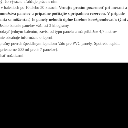
ubý, čo výrazne uľahčuje prácu s ním.
 v baleniach po 10 alebo 30 kusoch.
Venujte prosím pozornosť pri meraní a
množstva panelov a prípadne počítajte s prípadnou rezervou. V prípade
nia sa môže stať, že panely nebudú úplne farebne korešpondovať s tými 
edno balenie panelov váži asi 3 kilogramy.
pokryť jedným balením, závisí od typu panelu a má približne 4,7 metrov
nie obsahuje informácie o lepení.
zprašný povrch špeciálnym lepidlom Valo pre PVC panely. Spotreba lepidla
 (priemerne 600 ml pre 5-7 panelov).
ihať nožnicami.